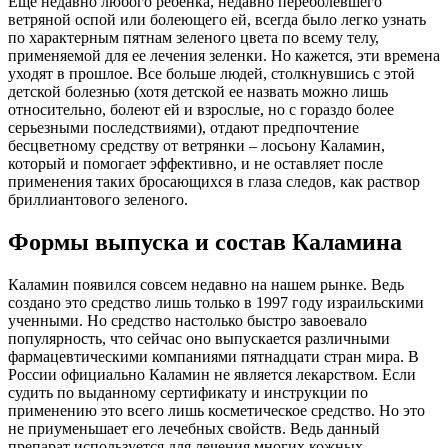
Еще недавно любого ребенка, недавно переболевшего
ветряной оспой или болеющего ей, всегда было легко узнать
по характерным пятнам зеленого цвета по всему телу,
применяемой для ее лечения зеленки. Но кажется, эти времена
уходят в прошлое. Все больше людей, столкнувшись с этой
детской болезнью (хотя детской ее назвать можно лишь
относительно, болеют ей и взрослые, но с гораздо более
серьезными последствиями), отдают предпочтение
бесцветному средству от ветрянки – лосьону Каламин,
который и помогает эффективно, и не оставляет после
применения таких бросающихся в глаза следов, как раствор
бриллиантового зеленого.
Формы выпуска и состав Каламина
Каламин появился совсем недавно на нашем рынке. Ведь
создано это средство лишь только в 1997 году израильскими
ученными. Но средство настолько быстро завоевало
популярность, что сейчас оно выпускается различными
фармацевтическими компаниями пятнадцати стран мира. В
России официально Каламин не является лекарством. Если
судить по выданному сертификату и инструкции по
применению это всего лишь косметическое средство. Но это
не приуменьшает его лечебных свойств. Ведь данный
препарат используется для лечения многих кожных