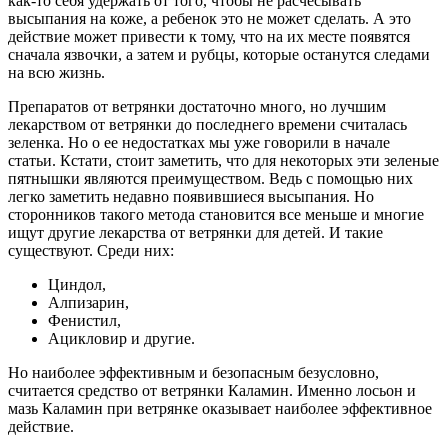
как-то себя удержать от того, чтобы не расчесывать
высыпания на коже, а ребенок это не может сделать. А это
действие может привести к тому, что на их месте появятся
сначала язвочки, а затем и рубцы, которые останутся следами
на всю жизнь.
Препаратов от ветрянки достаточно много, но лучшим
лекарством от ветрянки до последнего времени считалась
зеленка. Но о ее недостатках мы уже говорили в начале
статьи. Кстати, стоит заметить, что для некоторых эти зеленые
пятнышки являются преимуществом. Ведь с помощью них
легко заметить недавно появившиеся высыпания. Но
сторонников такого метода становится все меньше и многие
ищут другие лекарства от ветрянки для детей. И такие
существуют. Среди них:
Циндол,
Алпизарин,
Фенистил,
Ацикловир и другие.
Но наиболее эффективным и безопасным безусловно,
считается средство от ветрянки Каламин. Именно лосьон и
мазь Каламин при ветрянке оказывает наиболее эффективное
действие.