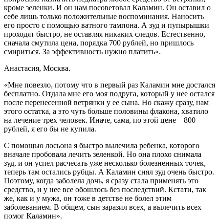
кроме зеленки. И он нам посоветовал Каламин. Он оставил о
себе лишь только положительные воспоминания. Наносить
его просто с помощью ватного тампона. А зуд и пупырышки
проходят быстро, не оставляя никаких следов. Естественно,
сначала смутила цена, порядка 700 рублей, но пришлось
смириться. За эффективность нужно платить».
Анастасия, Москва.
«Мне повезло, потому что в первый раз Каламин мне достался
бесплатно. Отдала мне его моя подруга, который у нее остался
после перенесенной ветрянки у ее сына. Но скажу сразу, нам
этого остатка, а это чуть больше половины флакона, хватило
на лечение трех человек. Иначе, сама, по этой цене – 800
рублей, я его бы не купила.
С помощью лосьона я быстро вылечила ребенка, которого
вначале пробовала лечить зеленкой. Но она плохо снимала
зуд, и он успел расчесать уже несколько болезненных точек,
теперь там остались рубцы. А Каламин снял зуд очень быстро.
Поэтому, когда заболела дочь, я сразу стала применять это
средство, и у нее все обошлось без последствий. Кстати, так
же, как и у мужа, он тоже в детстве не болел этим
заболеванием. В общем, сын заразил всех, а вылечить всех
помог Каламин».