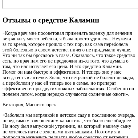
Отзывы о средстве Каламин
«Когда врач мне посоветовал применять зеленку для лечения
ветрянки у моего ребенка, я была просто удивлена. Неужели
за то время, которое прошло с тех пор, как сама переболела
этой болезнью в своем детстве, ничего не придумали лучше.
Что ни так бы бросалось в глаза. Оказалось, что такое средство
есть, но врач нам его не предложил из-за того, что думала о
том, что нас испугает его цена. И это средство Каламин.
Помог он нам быстро и эффективно. И теперь оно у нас
всегда есть в аптечке. Знаю, что ветрянкой не болеют дважды,
а переболели у нас ей теперь все в семье, но препарат
эффективен и при других кожных заболеваниях. Особенно он
полезен летом, когда нередко случаются солнечные ожоги».
Виктория, Магнитогорск.
«Заболели мы ветрянкой в детском саду в последнюю очередь,
перед самым завершением карантина, что было еще обиднее.
На носу был выпускной утренник, на который нашему сыну
не хотелось идти с зелеными пятнышками. Поэтому я и
попросила назначить педиатра любое средство от ветрянки,