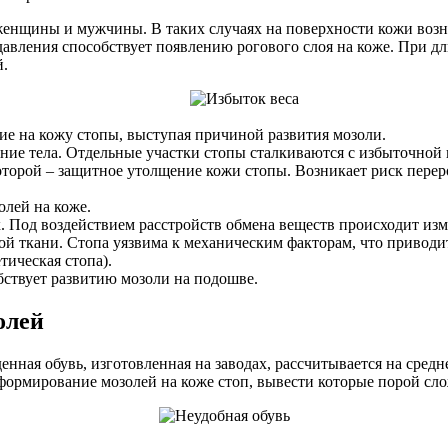
женщины и мужчины. В таких случаях на поверхности кожи воз
авления способствует появлению рогового слоя на коже. При д
й.
ие на кожу стопы, выступая причиной развития мозоли.
ение тела. Отдельные участки стопы сталкиваются с избыточной 
оторой – защитное утолщение кожи стопы. Возникает риск перер
олей на коже.
. Под воздействием расстройств обмена веществ происходит из
й ткани. Стопа уязвима к механическим факторам, что приводи
тическая стопа).
бствует развитию мозоли на подошве.
олей
нная обувь, изготовленная на заводах, рассчитывается на средн
ормирование мозолей на коже стоп, вывести которые порой сл