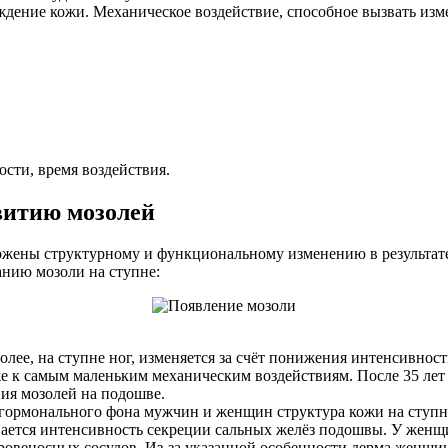
дение кожи. Механическое воздействие, способное вызвать изме
сти, время воздействия.
витию мозолей
ержены структурному и функциональному изменению в результат
нию мозоли на ступне:
 более, на ступне ног, изменяется за счёт понижения интенсивнос
же к самым маленьким механическим воздействиям. После 35 ле
ния мозолей на подошве.
 гормонального фона мужчин и женщин структура кожи на ступн
вается интенсивность секреции сальных желёз подошвы. У женщи
кровеносных сосудов. Из-за указанной особенности дерма женщи