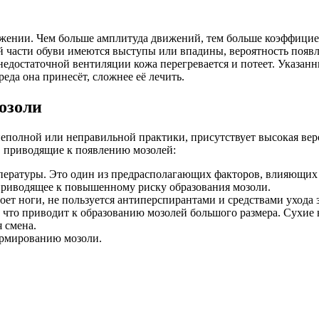
жении. Чем больше амплитуда движений, тем больше коэффицие
й части обуви имеются выступы или впадины, вероятность появл
 недостаточной вентиляции кожа перегревается и потеет. Указа
еда она принесёт, сложнее её лечить.
озоли
 неполной или неправильной практики, присутствует высокая в
, приводящие к появлению мозолей:
ературы. Это один из предрасполагающих факторов, влияющих 
приводящее к повышенному риску образования мозоли.
т ноги, не пользуется антиперспирантами и средствами ухода з
что приводит к образованию мозолей большого размера. Сухие н
 смена.
ормированию мозоли.