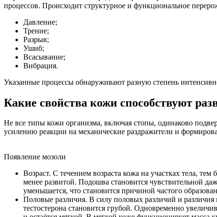
процессов. Происходит структурное и функциональное перерож
Давление;
Трение;
Разрыв;
Ушиб;
Всасывание;
Вибрация.
Указанные процессы обнаруживают разную степень интенсивно
Какие свойства кожи способствуют раз
Не все типы кожи организма, включая стопы, одинаково подв
усилению реакции на механические раздражители и формирова
Появление мозоли
Возраст. С течением возраста кожа на участках тела, тем
менее развитой. Подошва становится чувствительной да
уменьшается, что становится причиной частого образова
Половые различия. В силу половых различий и различия
тестостерона становится грубой. Одновременно увеличи
и остаётся мягкой. В мягкой коже функционирует масса 