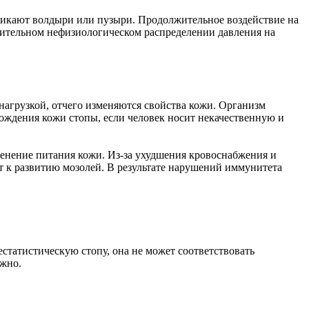
никают волдыри или пузыри. Продолжительное воздействие на
лительном нефизиологическом распределении давления на
нагрузкой, отчего изменяются свойства кожи. Организм
ождения кожи стопы, если человек носит некачественную и
менение питания кожи. Из-за ухудшения кровоснабжения и
т к развитию мозолей. В результате нарушений иммунитета
естатистическую стопу, она не может соответствовать
ожно.