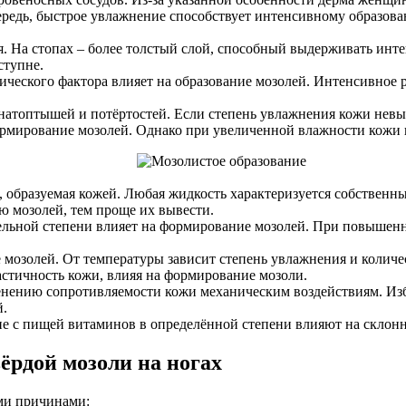
ередь, быстрое увлажнение способствует интенсивному образов
. На стопах – более толстый слой, способный выдерживать инте
ступне.
ческого фактора влияет на образование мозолей. Интенсивное 
атоптышей и потёртостей. Если степень увлажнения кожи невыс
формирование мозолей. Однако при увеличенной влажности кожи
, образуемая кожей. Любая жидкость характеризуется собствен
ю мозолей, тем проще их вывести.
ельной степени влияет на формирование мозолей. При повышен
мозолей. От температуры зависит степень увлажнения и количе
ластичность кожи, влияя на формирование мозоли.
енению сопротивляемости кожи механическим воздействиям. Из
й.
е с пищей витаминов в определённой степени влияют на склонн
ёрдой мозоли на ногах
ыми причинами: