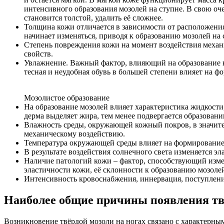
интенсивного образования мозолей на ступне. В свою оч
становится толстой, удалить её сложнее.
Толщина кожи отличается в зависимости от расположения
начинает изменяться, приводя к образованию мозолей на 
Степень повреждения кожи на момент воздействия механи
свойств.
Увлажнение. Важный фактор, влияющий на образование н
тесная и неудобная обувь в большей степени влияет на 
Мозолистое образование
На образование мозолей влияет характеристика жидкости
дерма выделяет жира, тем менее подвергается образовани
Влажность среды, окружающей кожный покров, в значит
механическому воздействию.
Температура окружающей среды влияет на формирование 
В результате воздействия солнечного света изменяется э
Наличие патологий кожи – фактор, способствующий изм
эластичности кожи, её склонности к образованию мозоле
Интенсивность кровоснабжения, иннервация, поступлени
Наиболее общие причины появления тв
Возникновение твёрдой мозоли на ногах связано с характерн