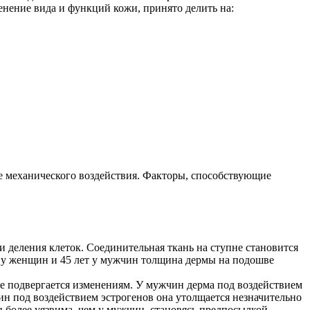
нение вида и функций кожи, принято делить на:
е механического воздействия. Факторы, способствующие
ти деления клеток. Соединительная ткань на ступне становится
т у женщин и 45 лет у мужчин толщина дермы на подошве
е подвергается изменениям. У мужчин дерма под воздействием
н под воздействием эстрогенов она утолщается незначительно
н более уязвима, чем у мужчин, становясь предпосылкой