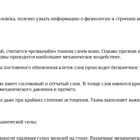
ловека, полезно узнать информацию о физиологии и строении ко
й, считается чрезвычайно тонким слоем кожи. Однако признан 
ошвы приходится наибольшее механическое воздействие.
за постоянного обновления клеток слоя происходит бесконечно
рма имеет сосочковый и сетчатый слои. В толще слоя имеются к
механического давления и прочего.
ка даже при крайних степенях истощения. Ткань выполняет важ
ханической силы;
нности удаления сухих мозолей на стопе. Различные механическ