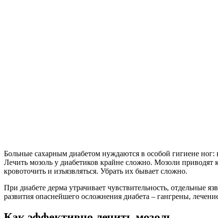
Больные сахарным диабетом нуждаются в особой гигиене ног: 
Лечить мозоль у диабетиков крайне сложно. Мозоли приводят к
кровоточить и изъязвляться. Убрать их бывает сложно.
При диабете дерма утрачивает чувствительность, отдельные я
развития опаснейшего осложнения диабета – гангрены, лечени
Как эффективно лечить мозоль