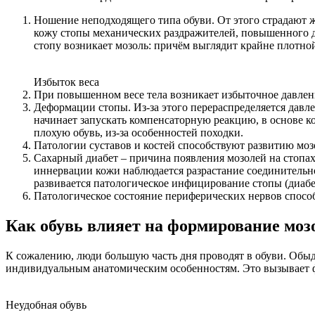
Ношение неподходящего типа обуви. От этого страдают 
кожу стопы механических раздражителей, повышенного д
стопу возникает мозоль: причём выглядит крайне плотно
Избыток веса
При повышенном весе тела возникает избыточное давлен
Деформации стопы. Из-за этого перераспределяется давл
начинает запускать компенсаторную реакцию, в основе к
плохую обувь, из-за особенностей походки.
Патологии суставов и костей способствуют развитию моз
Сахарный диабет – причина появления мозолей на стопах
иннервации кожи наблюдается разрастание соединительно
развивается патологическое инфицирование стопы (диабе
Патологическое состояние периферических нервов спосо
Как обувь влияет на формирование моз
К сожалению, люди большую часть дня проводят в обуви. Обыде
индивидуальным анатомическим особенностям. Это вызывает ф
Неудобная обувь