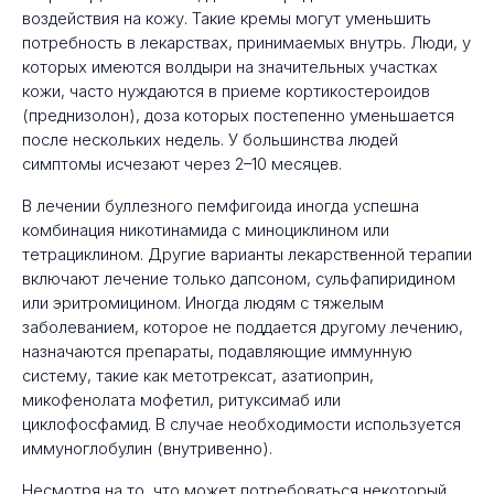
воздействия на кожу. Такие кремы могут уменьшить
потребность в лекарствах, принимаемых внутрь. Люди, у
которых имеются волдыри на значительных участках
кожи, часто нуждаются в приеме кортикостероидов
(преднизолон), доза которых постепенно уменьшается
после нескольких недель. У большинства людей
симптомы исчезают через 2–10 месяцев.
В лечении буллезного пемфигоида иногда успешна
комбинация никотинамида с миноциклином или
тетрациклином. Другие варианты лекарственной терапии
включают лечение только дапсоном, сульфапиридином
или эритромицином. Иногда людям с тяжелым
заболеванием, которое не поддается другому лечению,
назначаются препараты, подавляющие иммунную
систему, такие как метотрексат, азатиоприн,
микофенолата мофетил, ритуксимаб или
циклофосфамид. В случае необходимости используется
иммуноглобулин (внутривенно).
Несмотря на то, что может потребоваться некоторый