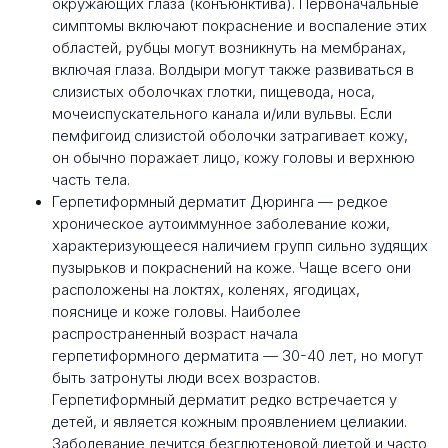
окружающих глаза (конъюнктива). Первоначальные
симптомы включают покраснение и воспаление этих
областей, рубцы могут возникнуть на мембранах,
включая глаза. Волдыри могут также развиваться в
слизистых оболочках глотки, пищевода, носа,
мочеиспускательного канала и/или вульвы. Если
пемфигоид слизистой оболочки затрагивает кожу,
он обычно поражает лицо, кожу головы и верхнюю
часть тела.
Герпетиформный дерматит Дюринга — редкое
хроническое аутоиммунное заболевание кожи,
характеризующееся наличием групп сильно зудящих
пузырьков и покраснений на коже. Чаще всего они
расположены на локтях, коленях, ягодицах,
пояснице и коже головы. Наиболее
распространенный возраст начала
герпетиформного дерматита — 30-40 лет, но могут
быть затронуты люди всех возрастов.
Герпетиформный дерматит редко встречается у
детей, и является кожным проявлением целиакии.
Заболевание лечится безглютеновой диетой и часто