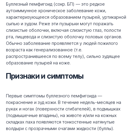
Буллезный пемфигоид (сокр. БП) — это редкое
аутоиммунное хроническое заболевание кожи,
характеризующееся образованием пузырей, уртикарной
сыпью и зудом. Реже эти пузырьки могут поражать
слизистые оболочки, включая слизистую глаз, полости
рта, пищевода и слизистую оболочку половых органов.
Обычно заболевание проявляется у людей пожилого
возраста как генерализованное (т.е.
распространившееся по всему телу), сильно зудящее
образование пузырей на коже.
Признаки и симптомы
Первые симптомы буллезного пемфигоида —
покраснение и зуд кожи. В течение недель-месяцев на
руках и ногах (поверхности сгибателей), в подмышках
(подмышечные впадины), на животе и/или на кожных
складках паха появляются тонкостенные натянутые
волдыри с прозрачными очагами жидкости (буллы).