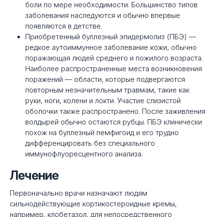
боли по мере необходимости. Большинство типов
заболевания наследуются и обычно впервые
появляются в детстве.
Приобретенный буллезный эпидермолиз (ПБЭ) —
редкое аутоиммунное заболевание кожи, обычно
поражающая людей среднего и пожилого возраста.
Наиболее распространенные места возникновения
поражений — области, которые подвергаются
повторным незначительным травмам, такие как
руки, ноги, колени и локти. Участие слизистой
оболочки также распространено. После заживления
волдырей обычно остаются рубцы. ПБЭ клинически
похож на буллезный пемфигоид и его трудно
дифференцировать без специального
иммунофлуоресцентного анализа.
Лечение
Первоначально врачи назначают людям
сильнодействующие кортикостероидные кремы,
например, клобетазол, для непосредственного