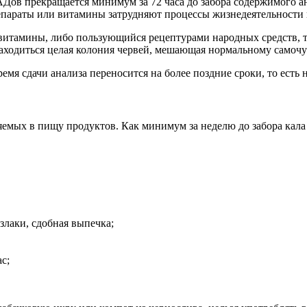
АДов прекращается минимум за 72 часа до забора содержимого а
епараты или витамины затрудняют процессы жизнедеятельности 
витамины, либо пользующийся рецептурами народных средств, т
 находиться целая колония червей, мешающая нормальному самоч
ремя сдачи анализа переносится на более поздние сроки, то есть
яемых в пищу продуктов. Как минимум за неделю до забора кала
лаки, сдобная выпечка;
с;