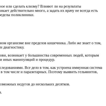
ное или сделать клизму? Влияют ли на результаты
ает действительно много, а задать их врачу не всегда есть
пределы поликлиники.
нном организме вне пределов кишечника. Либо же знает о том,
и диагностику.
 крови, возникает у большинства современных людей, которым
ли иных манипуляций и процедур.
следованиями. Все дело в том, как устроена иммунная система
в том числе и паразитарных. Поэтому выявить гельминтов,
озможных недугов до нескольких десятков.
а.