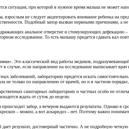
ется ситуация, при которой в нужное время малыш не может напол
за, взрослым не следует акцентировать внимание ребенка на пре
тственности. Подобный запор вызван нервными причинами, а не
здражающих анальное отверстие и стимулирующих дефекацию – н
торном исследовании. То есть малышу придется сдавать кал повт
амма». Это классический вид работы медиков, подразумевающий
ет в случае, если направление на исследование выписывает врач
ных заболеваний, лабораторию придется искать самостоятельно.
 не только по направлению от врачей, но и в частном порядке, 
рственных санитарных лабораториях и частных особо не отлича
иходится ждать от суток до недели.
м происходит забор, а вечером выдаются результаты. Однако в с
роскоп – можно, а вот аскаридоз – нет. Поэтому важно понимать,
 дает результат, достоверный частично. А не подробную четкую