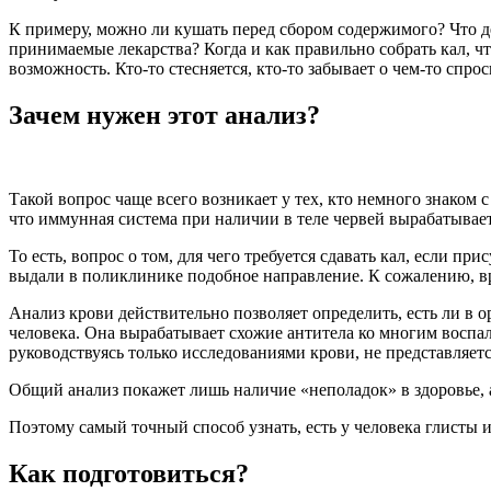
К примеру, можно ли кушать перед сбором содержимого? Что де
принимаемые лекарства? Когда и как правильно собрать кал, чт
возможность. Кто-то стесняется, кто-то забывает о чем-то спр
Зачем нужен этот анализ?
Такой вопрос чаще всего возникает у тех, кто немного знаком 
что иммунная система при наличии в теле червей вырабатывае
То есть, вопрос о том, для чего требуется сдавать кал, если 
выдали в поликлинике подобное направление. К сожалению, вр
Анализ крови действительно позволяет определить, есть ли в о
человека. Она вырабатывает схожие антитела ко многим воспа
руководствуясь только исследованиями крови, не представляе
Общий анализ покажет лишь наличие «неполадок» в здоровье, а
Поэтому самый точный способ узнать, есть у человека глисты 
Как подготовиться?