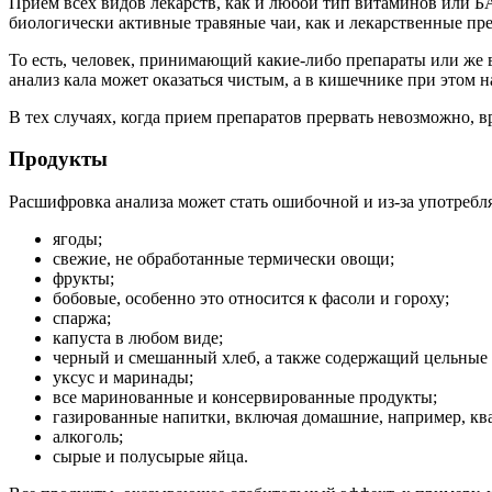
Прием всех видов лекарств, как и любой тип витаминов или Б
биологически активные травяные чаи, как и лекарственные пр
То есть, человек, принимающий какие-либо препараты или же 
анализ кала может оказаться чистым, а в кишечнике при этом
В тех случаях, когда прием препаратов прервать невозможно, в
Продукты
Расшифровка анализа может стать ошибочной и из-за употребл
ягоды;
свежие, не обработанные термически овощи;
фрукты;
бобовые, особенно это относится к фасоли и гороху;
спаржа;
капуста в любом виде;
черный и смешанный хлеб, а также содержащий цельные з
уксус и маринады;
все маринованные и консервированные продукты;
газированные напитки, включая домашние, например, ква
алкоголь;
сырые и полусырые яйца.