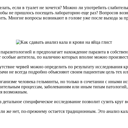
лать, если в туалет не хочется? Можно ли употребить слабитель
обы не пришлось посещать лабораторию еще раз? Вопросов возник
осить. Многие вопросы возникают в голове уже после выхода за 
с паразитологией и предполагает нахождение паразита в собстве
т особые антитела, по наличию которых вполне можно произвест
присутствие червей можно определить по результату исследования
ачи не всегда подробно объясняют своим пациентам цель тех и
рганизме человека гельминты, но только в сочетании с иными ис
лительным процессам, заболеваниям или иным типам патологий, 
тся возможным.
 детальное специфическое исследование позволит сузить круг в
или же нет, по-прежнему остается традиционным. Это анализ кал