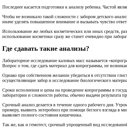
Последнее касается подготовки к анализу ребенка. Частой явля
Чтобы не возникало такой сложности с забором детского анали
иначе уделять повышенное внимание и вызывать чувство отве
Использование же любых косметических или иных средств, ра
использование косметики сразу же станет очевидно при лабора
Где сдавать такие анализы?
Лабораторное исследование каловых масс называется «копрогр
Вопрос о том, где сдать материал для копрограммы, не возника
Однако при собственном желании убедиться в отсутствии глист
осуществляющие забор и исследование биологического материала
Сроки исполнения и цены на проведение копрограммы в госуда
лаборатории и сложности работы, обычно выдачи результата пр
Срочный анализ делается в течение одного рабочего дня. Утро
примеру, выявить энтеробиоз при помощи беглого взгляда в мик
выявляет полного состояния кишечника.
Так же, как и гемотест, срочный упрощенный вид исследований