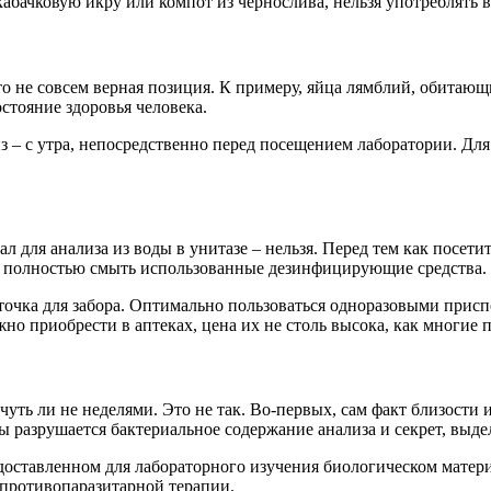
бачковую икру или компот из чернослива, нельзя употреблять в 
 не совсем верная позиция. К примеру, яйца лямблий, обитающ
остояние здоровья человека.
из – с утра, непосредственно перед посещением лаборатории. Для
л для анализа из воды в унитазе – нельзя. Перед тем как посети
о полностью смыть использованные дезинфицирующие средства.
точка для забора. Оптимально пользоваться одноразовыми прис
 приобрести в аптеках, цена их не столь высока, как многие п
чуть ли не неделями. Это не так. Во-первых, сам факт близости
ды разрушается бактериальное содержание анализа и секрет, вы
едоставленном для лабораторного изучения биологическом матер
а противопаразитарной терапии.