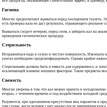
Все продукты, оказывающее слабительный эффект, к примеру, ка
Гигиена
Многие предпочитают вымыться перед посещением туалета. Это
есть проверка кала не даст результата, отражающего реальное с
Вымыться следует вечером, перед сном, а забирать кал на анал
проведения гигиенических процедур.
Стерильность
Испражняться надо в сухую и чистую поверхность. Извлекать ка
унитаз необходимо продезинфицировать. Однако крайне важн
Стерильными должны быть и емкость для содержимого, и лопа
исключающей влияние внешних факторов. Такие предметы можно
Свежесть
Многие уверены в том, что кал можно хранить в холодильнике 
вторых, с течением времени и под воздействием холодной сре
Разумеется, при однозначном присутствии яиц паразитов в пр
том случае, когда человек сдает анализ после завершения курс