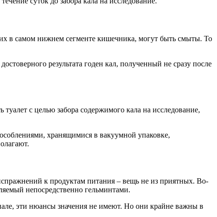
течение суток до забора кала на исследование.
их в самом нижнем сегменте кишечника, могут быть смыты. То
 достоверного результата годен кал, полученный не сразу после
ть туалет с целью забора содержимого кала на исследование,
пособлениями, хранящимися в вакуумной упаковке,
олагают.
 испражнений к продуктам питания – вещь не из приятных. Во-
деляемый непосредственно гельминтами.
иале, эти нюансы значения не имеют. Но они крайне важны в