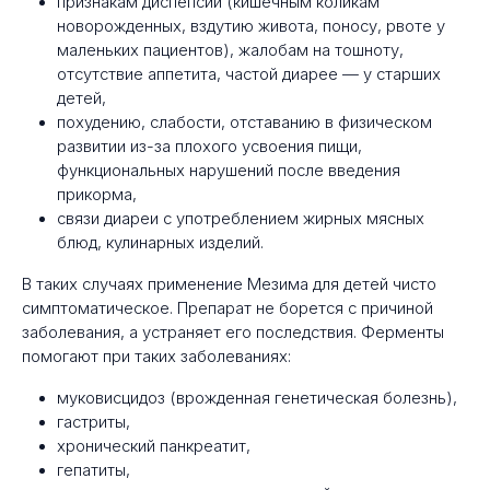
признакам диспепсии (кишечным коликам
новорожденных, вздутию живота, поносу, рвоте у
маленьких пациентов), жалобам на тошноту,
отсутствие аппетита, частой диарее — у старших
детей,
похудению, слабости, отставанию в физическом
развитии из-за плохого усвоения пищи,
функциональных нарушений после введения
прикорма,
связи диареи с употреблением жирных мясных
блюд, кулинарных изделий.
В таких случаях применение Мезима для детей чисто
симптоматическое. Препарат не борется с причиной
заболевания, а устраняет его последствия. Ферменты
помогают при таких заболеваниях:
муковисцидоз (врожденная генетическая болезнь),
гастриты,
хронический панкреатит,
гепатиты,