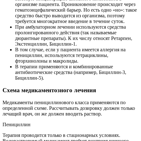
организме пациента. Проникновение происходит через
гематоэнцефалический барьер. Но есть одно «но»: такое
средство быстро выводится из организма, поэтому
требуется многократное введение в течение суток.
При амбулаторном лечении используются средства
пролонгированного действия (так называемые
дюрантные препараты). К их числу относят Ретарпен,
Экстенциллин, Бициллин-1.
В том случае, если у пациента имеется аллергия на
пенициллин, используются тетрациклины,
фторхинолоны и макролиды.
В терапии применяются и комбинированные
антибиотические средства (например, Бициллин-3,
Бициллин-5).
Схема медикаментозного лечения
Медикаменты пенициллинового класса применяются по
определенной схеме. Рассчитывать дозировку должен только
лечащий врач, он же должен вводить раствор.
Пенициллин
Терапия проводится только в стационарных условиях.
Водорастворимый медикамент требует внутримышечного