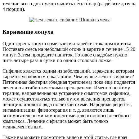
течение всего дня нужно выпить весь отвар (разделите дозу на
4 порции).
Корневище лопуха
Один корень лопуха измельчите и залейте стаканом кипятка.
Поставьте смесь на небольшой огонь и варите в течение 15-20
минут. Затем процедите напиток. Готовое снадобье нужно
пить четыре раза в сутки по одной столовой ложке.
Сифилис является одним из заболеваний, заражение которым
карается уголовным наказанием. Чем лучше лечить сифилис?
Патогенная бактерия (бледная трепонема) пока еще поддается
лечению антибиотическими препаратами. Именно поэтому
терапия, направленная на устранение симптомов сифилиса,
может осуществляться только путем введения препаратов
пенициллинового ряда по четкой схеме. Народные рецепты,
витаминизация, физиотерапия и т. д. являются лишь
вспомогательными компонентами для основного лечебного
комплекса. Лечение сифилиса может быть только
медикаментозным.
Также вы можете посмотреть видео в этой статье, где врач