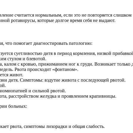
ление считается нормальным, если это не повторяется слишком
виной ротавирусы, которые долгое время себя не выдают.
я, что помогает диагностировать патологию:
уется суетливостью дитя в период кормления, низкой прибавкой
ким стулом и блевотой.
, калом с кровью, прижиманием ног к груди. Возникает только д
недель. Рвота происходит «фонтаном».
ется живот.
изни дитя. Симптомы: вздутие живота с последующей рвотой.
ой.
иомиопатией и сильной рвотой.
та, расстройством желудка и проявлением крапивницы.
рии больных:
икает рвота, симптомы лихорадки и общая слабость.