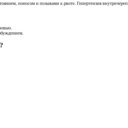
тоянием, поносом и позывами к рвоте. Гипертензия внутричереп
ровью.
збуждением.
?