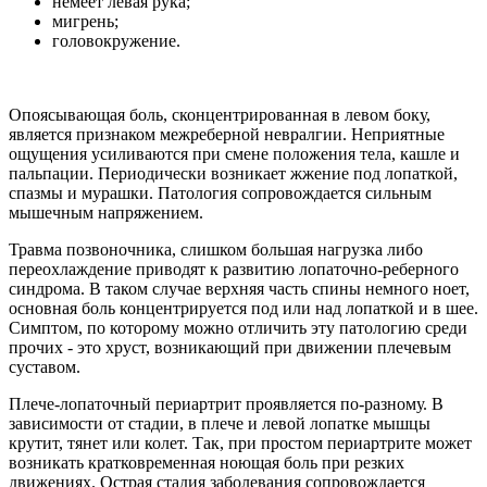
немеет левая рука;
мигрень;
головокружение.
Опоясывающая боль, сконцентрированная в левом боку,
является признаком межреберной невралгии. Неприятные
ощущения усиливаются при смене положения тела, кашле и
пальпации. Периодически возникает жжение под лопаткой,
спазмы и мурашки. Патология сопровождается сильным
мышечным напряжением.
Травма позвоночника, слишком большая нагрузка либо
переохлаждение приводят к развитию лопаточно-реберного
синдрома. В таком случае верхняя часть спины немного ноет,
основная боль концентрируется под или над лопаткой и в шее.
Симптом, по которому можно отличить эту патологию среди
прочих - это хруст, возникающий при движении плечевым
суставом.
Плече-лопаточный периартрит проявляется по-разному. В
зависимости от стадии, в плече и левой лопатке мышцы
крутит, тянет или колет. Так, при простом периартрите может
возникать кратковременная ноющая боль при резких
движениях. Острая стадия заболевания сопровождается