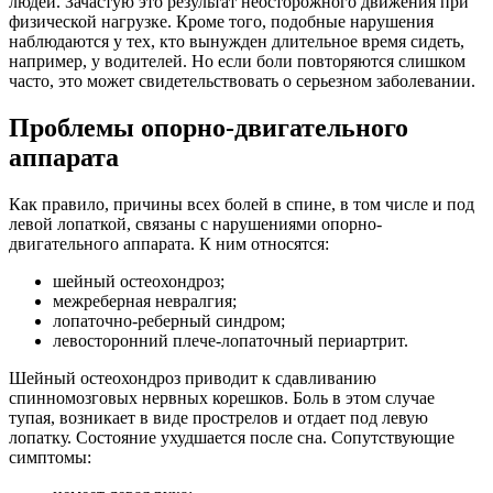
людей. Зачастую это результат неосторожного движения при
физической нагрузке. Кроме того, подобные нарушения
наблюдаются у тех, кто вынужден длительное время сидеть,
например, у водителей. Но если боли повторяются слишком
часто, это может свидетельствовать о серьезном заболевании.
Проблемы опорно-двигательного
аппарата
Как правило, причины всех болей в спине, в том числе и под
левой лопаткой, связаны с нарушениями опорно-
двигательного аппарата. К ним относятся:
шейный остеохондроз;
межреберная невралгия;
лопаточно-реберный синдром;
левосторонний плече-лопаточный периартрит.
Шейный остеохондроз приводит к сдавливанию
спинномозговых нервных корешков. Боль в этом случае
тупая, возникает в виде прострелов и отдает под левую
лопатку. Состояние ухудшается после сна. Сопутствующие
симптомы: