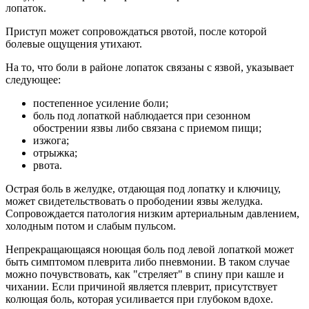
лопаток.
Приступ может сопровождаться рвотой, после которой
болевые ощущения утихают.
На то, что боли в районе лопаток связаны с язвой, указывает
следующее:
постепенное усиление боли;
боль под лопаткой наблюдается при сезонном
обострении язвы либо связана с приемом пищи;
изжога;
отрыжка;
рвота.
Острая боль в желудке, отдающая под лопатку и ключицу,
может свидетельствовать о прободении язвы желудка.
Сопровождается патология низким артериальным давлением,
холодным потом и слабым пульсом.
Непрекращающаяся ноющая боль под левой лопаткой может
быть симптомом плеврита либо пневмонии. В таком случае
можно почувствовать, как "стреляет" в спину при кашле и
чихании. Если причиной является плеврит, присутствует
колющая боль, которая усиливается при глубоком вдохе.