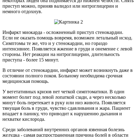
некоторых людей она поднимается до нижней челюсти. Снять
приступ можно, приняв валидол или нитроглицерин и
немного отдохнув.
Инфаркт миокарда - осложненный приступ стенокардии.
Если не оказать помощь вовремя, возможен летальный исход.
Симптомы те же, что и у стенокардии, но гораздо
интенсивнее. Появляется жжение в груди и онемение с левой
стороны. Нет реакции на нитроглицерин, длительность
приступа - более 15 минут.
В отличие от стенокардии, инфаркт может возникнуть даже в
состоянии полного покоя. Больному необходима срочная
медицинская помощь.
У вегетативных кризов нет четкой симптоматики. В один
момент болит под левой лопаткой сзади, а через несколько
минут боль перетекает в руку или низ живота. Появляется
тянущая боль в груди, чувство сдавливания и жара. Пациент
впадает в панику, что приводит к нарушению дыхания и
нехватке кислорода.
Среди заболеваний внутренних органов язвенная болезнь
желудка - самая распространенная причина болей в области