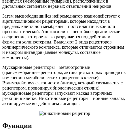
везикулах (мембранные пузырьки), расположенных в
дистальных сегментах нервных ответвлений нейронов.
Затем высвободившийся нейромедиатор взаимодействует с
ацетилхолиновыми рецепторами, которые находятся в
пределах клеточной мембраны – постсинаптической или
пресинаптической. Ацетилхолин – нестойкое органическое
соединение, которое легко разрушается под действием
фермента холинэстеразы. Выделяют 2 вида рецепторов
холинергического комплекса, которые отличаются строением
и набором лигандов (малые молекулы, составные
компоненты).
Мускариновые рецепторы – метаботропные
(трансмембранные рецепторы, активация которых приводит к
изменению метаболических процессов в клетке).
Взаимодействуя с агонистом (лиганд, который связывается с
рецептором, провоцируя биологический отклик),
мускариновые рецепторы запускают каскад вторичных
реакций в клетке. Никотиновые рецепторы – ионные каналы,
активируемые воздействием лигандов.
Функции