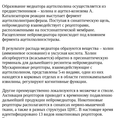
Образование медиатора ацетилхолина осуществляется из
предшественников – холина и ацетил-коэнзима А.
Катализатором реакции выступает фермент
ацетилхолинтрансфераза. Поступая в синаптическую щель,
нейромедиатор взаимодействует с рецепторами,
расположенными на постсинаптической мембране.
Расщепление нейромедиатора происходит под влиянием
фермента ацетилхолинэстеразы.
В результате распада медиатора образуются вещества – холин
(аммониевое основание) и уксусная кислота. Холин
абсорбируется (всасывается) обратно в пресинаптическую
терминаль для дальнейшего ресинтеза нейромедиатора.
Мускариновые рецепторы, взаимодействующие с
ацетилхолином, представлены 5-ю видами, одни из них
находятся в корковых отделах и в области гиппокампальной
извилины, регулируют когнитивные функции.
Другие преимущественно локализуются в мозжечке и стволе.
Активация рецепторов приводит к временному подавлению
дальнейшей продукции нейромедиатора. Никотиновые
рецепторы располагаются в синапсах нервно-мышечной
ткани, а также в разных структурах ЦНС. В настоящее время
идентифицировано 13 видов никотиновых рецепторов.