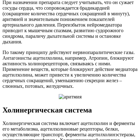
При назначении препарата следует учитывать, что он сужает
сосуды сердца, что сопровождается брадикардией
(сокращение количества сердечных сокращений в минуту),
аритмией и значительным понижением показателей
артериального давления. Переизбыток нейромедиатора
приводит к мышечным спазмам, развитию судорожного
синдрома, параличу дыхательной системы и остановке
дыхания.
По такому принципу действуют нервнопаралитические газы.
Антагонисты ацетилхолина, например, Атропин, блокируют
активность холинорецепторов, связываясь с ними.
Применение веществ, которые блокируют действие медиатора
ацетилхолина, может привести к увеличению количества
сердечных сокращений, уменьшению секреции желез –
слюнных, потовых, желудочных.
Холинергическая система
Холинергическая система включает ацетилхолин и ферменты
его метаболизма, ацетилхолиновые рецепторы, белки,
осуществляющие транспорт, ферменты ацетилхолинэстеразы,