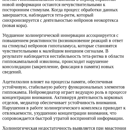
новой информации остаются нечувствительными к
посторонним стимулам. Когда процесс обработки данных
завершается, наблюдается тета-ритм, который
синхронизируется с деятельностью нейронов неокортекса
(новая кора).
Ухудшение холинергической иннервации ассоциируется с
повышением реактивности (возникновение реакций в ответ
на стимулы) нейронов гипоталамуса, которые становятся
чувствительными к малейшим внешним сигналам. В
результате наблюдается нестабильность тета-ритма в области
гиппокампальной извилины, происходит нарушение
консолидации (закрепление, фиксация в памяти) новых
сведений.
Ацетилхолин влияет на процессы памяти, обеспечивая
устойчивую, стабильную работу функциональных элементов
гиппокампа. Нейромедиатор играет ведущую роль в процессе
концентрации внимания. Активируя деятельность корковых
отделов, медиатор обеспечивает устойчивость внимания.
Нарушения в работе холинергического комплекса приводит к
отвлекаемости, ухудшению концентрации внимания, что
сопровождается быстрой утратой воспринятой информации.
Холинергическая недостаточность выявляется при миастении