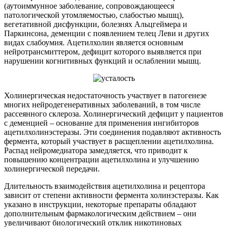
(аутоиммунное заболевание, сопровождающееся
патологической утомляемостью, слабостью мышц),
вегетативной дисфункции, болезнях Альцгеймера и
Паркинсона, деменции с появлением телец Леви и других
видах слабоумия. Ацетилхолин является основным
нейротрансмиттером, дефицит которого выявляется при
нарушении когнитивных функций и ослаблении мышц.
Холинергическая недостаточность участвует в патогенезе
многих нейродегенеративных заболеваний, в том числе
рассеянного склероза. Холинергический дефицит у пациентов
с деменцией – основание для применения ингибиторов
ацетилхолинэстеразы. Эти соединения подавляют активность
фермента, который участвует в расщеплении ацетилхолина.
Распад нейромедиатора замедляется, что приводит к
повышению концентрации ацетилхолина и улучшению
холинергической передачи.
Длительность взаимодействия ацетилхолина и рецептора
зависит от степени активности фермента холинэстеразы. Как
указано в инструкции, некоторые препараты обладают
дополнительным фармакологическим действием – они
увеличивают биологический отклик никотиновых