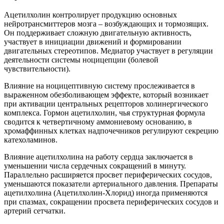
Ацетилхолин контролирует продукцию основных
нейротрансмиттеров мозга – возбуждающих и тормозящих.
Он поддерживает сложную двигательную активность,
участвует в инициации движений и формировании
двигательных стереотипов. Медиатор участвует в регуляции
деятельности системы ноцицепции (болевой
чувствительности).
Влияние на ноцицептивную систему прослеживается в
выраженном обезболивающем эффекте, который возникает
при активации центральных рецепторов холинергического
комплекса. Гормон ацетилхолин, чья структурная формула
сводится к четвертичному аммониевому основанию, в
хромаффинных клетках надпочечников регулируют секрецию
катехоламинов.
Влияние ацетилхолина на работу сердца заключается в
уменьшении числа сердечных сокращений в минуту.
Параллельно расширяется просвет периферических сосудов,
уменьшаются показатели артериального давления. Препараты
ацетилхолина (Ацетилхолин-Хлорид) иногда применяются
при спазмах, сокращении просвета периферических сосудов и
артерий сетчатки.