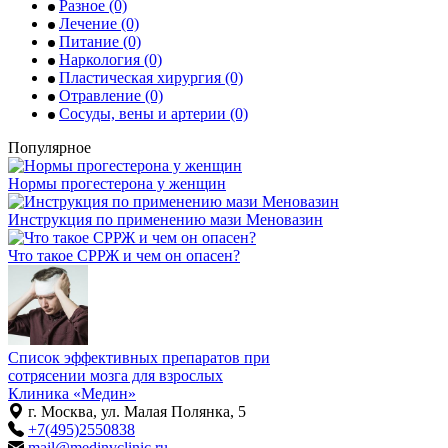
Разное
(0)
Лечение
(0)
Питание
(0)
Наркология
(0)
Пластическая хирургия
(0)
Отравление
(0)
Сосуды, вены и артерии
(0)
Популярное
Нормы прогестерона у женщин
Инструкция по применению мази Меновазин
Что такое СРРЖ и чем он опасен?
Список эффективных препаратов при
сотрясении мозга для взрослых
Клиника «Медин»
г. Москва, ул. Малая Полянка, 5
+7(495)2550838
mail@medinvclinic.ru