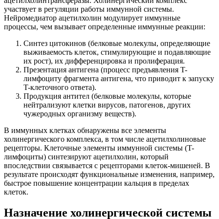
ацетилхолинтрансферазы. Холинергический комплекс
участвует в регуляции работы иммунной системы.
Нейромедиатор ацетилхолин модулирует иммунные
процессы, чем вызывает определенные иммунные реакции:
Синтез цитокинов (белковые молекулы, определяющие
выживаемость клеток, стимулирующие и подавляющие
их рост), их дифференцировка и пролиферация.
Презентация антигена (процесс предъявления T-
лимфоциту фрагмента антигена, что приводит к запуску
T-клеточного ответа).
Продукция антител (белковые молекулы, которые
нейтрализуют клетки вирусов, патогенов, других
чужеродных организму веществ).
В иммунных клетках обнаружены все элементы
холинергического комплекса, в том числе ацетилхолиновые
рецепторы. Клеточные элементы иммунной системы (T-
лимфоциты) синтезируют ацетилхолин, который
впоследствии связывается с рецепторами клеток-мишеней. В
результате происходят функциональные изменения, например,
быстрое повышение концентрации кальция в пределах
клеток.
Назначение холинергической системы