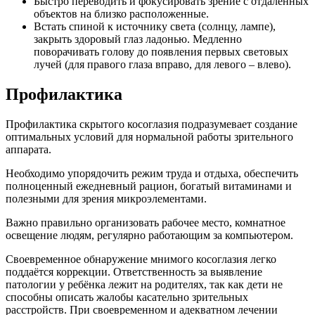
Быстро переводить и фокусировать зрение с отдалённых
объектов на близко расположенные.
Встать спиной к источнику света (солнцу, лампе),
закрыть здоровый глаз ладонью. Медленно
поворачивать голову до появления первых световых
лучей (для правого глаза вправо, для левого – влево).
Профилактика
Профилактика скрытого косоглазия подразумевает создание
оптимальных условий для нормальной работы зрительного
аппарата.
Необходимо упорядочить режим труда и отдыха, обеспечить
полноценный ежедневный рацион, богатый витаминами и
полезными для зрения микроэлементами.
Важно правильно организовать рабочее место, комнатное
освещение людям, регулярно работающим за компьютером.
Своевременное обнаружение мнимого косоглазия легко
поддаётся коррекции. Ответственность за выявление
патологии у ребёнка лежит на родителях, так как дети не
способны описать жалобы касательно зрительных
расстройств. При своевременном и адекватном лечении