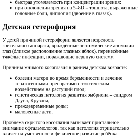
быстрая утомляемость при концентрации зрения;
при отклонении зрения на 5–8D – тошнота, выраженные
головные боли, диплопия (двоение в глазах).
Детская гетерофория
У детей причиной гетерофории является незрелость
зрительного аппарата, врождённые анатомические аномалии
глаз (близкое расположение глазных яблок), перенесённые
тяжёлые инфекции, поражающие нервную систему.
Причины мнимого косоглазия в раннем детском возрасте:
болезни матери во время беременности и лечение
тератогенными препаратами с токсическим
воздействием на растущий плод;
генетическая патология развития эмбриона – синдром
Дауна, Крузона;
преждевременные роды;
маловесные дети.
Проблема скрытого косоглазия вызывает пристальное
внимание офтальмологов, так как патология отрицательно
влияет на умственное и физическое развитие ребёнка.