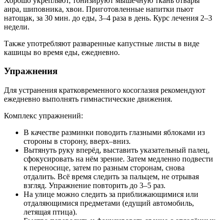
Хорошо укрепляют, тонизируют мышечную ткань отвары
аира, шиповника, хвои. Приготовленные напитки пьют
натощак, за 30 мин. до еды, 3–4 раза в день. Курс лечения 2–3
недели.
Также употребляют разваренные капустные листы в виде
кашицы во время еды, ежедневно.
Упражнения
Для устранения кратковременного косоглазия рекомендуют
ежедневно выполнять гимнастические движения.
Комплекс упражнений:
В качестве разминки поводить глазными яблоками из
стороны в сторону, вверх–вниз.
Вытянуть руку вперёд, выставить указательный палец,
сфокусировать на нём зрение. Затем медленно подвести
к переносице, затем по разным сторонам, снова
отдалить. Всё время следить за пальцем, не отрывая
взгляд. Упражнение повторить до 3–5 раз.
На улице можно следить за приближающимися или
отдаляющимися предметами (едущий автомобиль,
летящая птица).