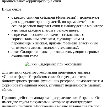
прописывают корригирующие очки.
Виды очков:
с красно-синими стёклами (фильтрами) – используют
для коррекции зрения у детей, во время лечебного
сеанса ребёнок надевает очки и наблюдает на мониторе
картинки каждым глазом в разном цвете;
с призматическими линзами – стеклянные с
горизонтальным сечением, с утолщением от
переносицы к вискам, призмы Френеля (эластичные
оптические линзы, аналоги стеклянных);
очки Сидоренко – для цветовой стимуляции нервных
окончаний глаза.
Для лечения скрытого косоглазия применяют аппарат
«Синоптофор». Устройство способствует развитию
бинокулярного зрения, фузионных резервов, помогает глазам
формировать единый образ, улучшает подвижность глазных
яблок.
Принцип действия аппарата – разделение полей зрения. Он
имеет две трубы с окулярами, которые демонстрируют
пациенту рисунки. Изображения можно устанавливать под