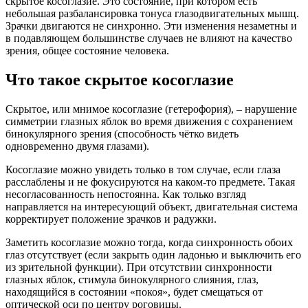
скрытое косоглазие. Это состояние, при котором есть
небольшая разбалансировка тонуса глазодвигательных мышц.
Зрачки двигаются не синхронно. Эти изменения незаметны и
в подавляющем большинстве случаев не влияют на качество
зрения, общее состояние человека.
Что такое скрытое косоглазие
Скрытое, или мнимое косоглазие (гетерофория), – нарушение
симметрии глазных яблок во время движения с сохранением
бинокулярного зрения (способность чётко видеть
одновременно двумя глазами).
Косоглазие можно увидеть только в том случае, если глаза
расслаблены и не фокусируются на каком-то предмете. Такая
несогласованность непостоянна. Как только взгляд
направляется на интересующий объект, двигательная система
корректирует положение зрачков и радужки.
Заметить косоглазие можно тогда, когда синхронность обоих
глаз отсутствует (если закрыть один ладонью и выключить его
из зрительной функции). При отсутствии синхронности
глазных яблок, стимула бинокулярного слияния, глаз,
находящийся в состоянии «покоя», будет смещаться от
оптической оси по центру роговицы.