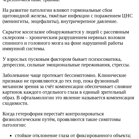
На развитие патологии влияют гормональные сбои
щитовидной железы, тяжёлые инфекции с поражением ЦНС
(менингиты, энцефалиты), внутричерепное давление.
Скрытое косоглазие обнаруживается у людей с рассеянным
склерозом – хроническим разрушением нервных волокон
спинного и головного мозга на фоне нарушений работы
иммунной системы.
У взрослых пусковым фактором бывает психосоматика,
депрессии, сильные эмоциональные переживания, стрессы.
Заболевание чаще протекает бессимптомно. Клинические
признаки не проявляются до тех пор, пока фузионный
механизм зрения за счёт компенсации обеспечивает слияние
картинок каждого отдельного глаза в единый зрительный
образ. В офтальмологии это явление называется компенсация
сходимости.
Когда гетерофория перестаёт контролироваться
физиологическим путём, проявляются такие симптомы
патологии:
стойкое отклонение глаза от фиксированного объекта;