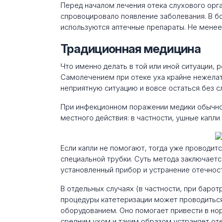
Перед началом лечения отека слухового орг
спровоцировало появление заболевания. В б
используются аптечные препараты. Не менее
Традиционная медицина
Что именно делать в той или иной ситуации, 
Самолечением при отеке уха крайне нежелат
неприятную ситуацию и вовсе остаться без с
При инфекционном поражении медики обычно
местного действия: в частности, ушные капл
Если капли не помогают, тогда уже проводит
специальной трубки. Суть метода заключаетс
установленный прибор и устранение отечност
В отдельных случаях (в частности, при баро
процедуры катетеризации может проводитьс
оборудованием. Оно помогает привести в но
средним ухом и таким образом устраняет оте