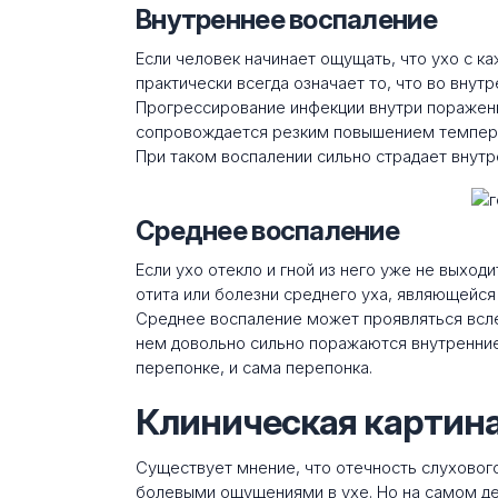
Внутреннее воспаление
Если человек начинает ощущать, что ухо с ка
практически всегда означает то, что во внут
Прогрессирование инфекции внутри пораженн
сопровождается резким повышением температ
При таком воспалении сильно страдает внутр
Среднее воспаление
Если ухо отекло и гной из него уже не выход
отита или болезни среднего уха, являющейс
Среднее воспаление может проявляться всле
нем довольно сильно поражаются внутренние
перепонке, и сама перепонка.
Клиническая картин
Существует мнение, что отечность слуховог
болевыми ощущениями в ухе. Но на самом дел