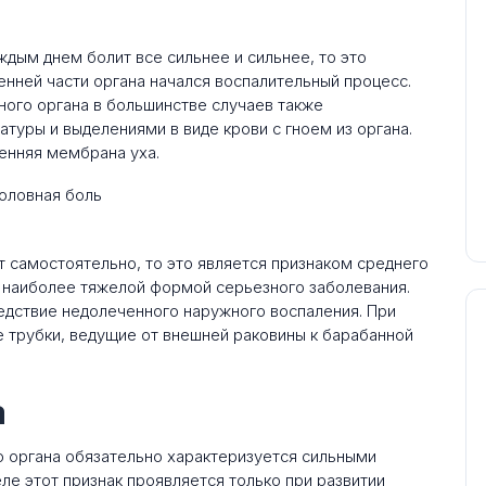
ждым днем болит все сильнее и сильнее, то это
ренней части органа начался воспалительный процесс.
ого органа в большинстве случаев также
уры и выделениями в виде крови с гноем из органа.
енняя мембрана уха.
ит самостоятельно, то это является признаком среднего
я наиболее тяжелой формой серьезного заболевания.
дствие недолеченного наружного воспаления. При
 трубки, ведущие от внешней раковины к барабанной
а
о органа обязательно характеризуется сильными
е этот признак проявляется только при развитии