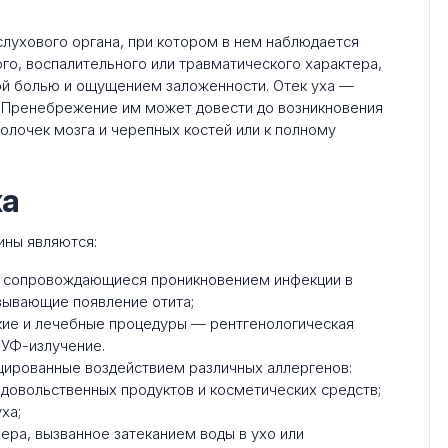
слухового органа, при котором в нем наблюдается
го, воспалительного или травматического характера,
ой болью и ощущением заложенности. Отек уха —
. Пренебрежение им может довести до возникновения
лочек мозга и черепных костей или к полному
ха
ины являются:
, сопровождающиеся проникновением инфекции в
ызывающие появление отита;
кие и лечебные процедуры — рентгенологическая
 УФ-излучение.
цированные воздействием различных аллергенов:
довольственных продуктов и косметических средств;
ха;
ера, вызванное затеканием воды в ухо или