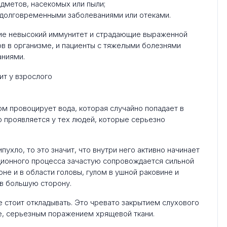
дметов, насекомых или пыли;
е долговременными заболеваниями или отеками.
щие невысокий иммунитет и страдающие выраженной
в в организме, и пациенты с тяжелыми болезнями
аниями.
м провоцирует вода, которая случайно попадает в
 проявляется у тех людей, которые серьезно
пухло, то это значит, что внутри него активно начинает
ционного процесса зачастую сопровождается сильной
е и в области головы, гулом в ушной раковине и
в большую сторону.
е стоит откладывать. Это чревато закрытием слухового
е, серьезным поражением хрящевой ткани.