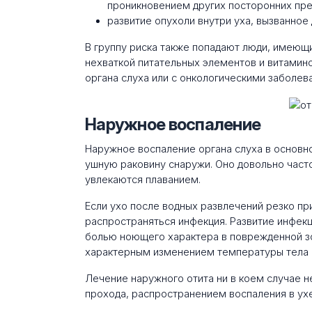
проникновением других посторонних пре
развитие опухоли внутри уха, вызванно
В группу риска также попадают люди, имею
нехваткой питательных элементов и витамино
органа слуха или с онкологическими заболев
Наружное воспаление
Наружное воспаление органа слуха в основно
ушную раковину снаружи. Оно довольно часто
увлекаются плаванием.
Если ухо после водных развлечений резко при
распространяться инфекция. Развитие инфек
болью ноющего характера в поврежденной зон
характерным изменением температуры тела 
Лечение наружного отита ни в коем случае н
прохода, распространением воспаления в ух