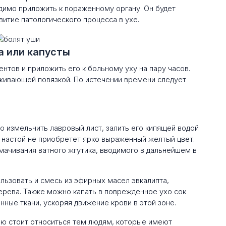
имо приложить к пораженному органу. Он будет
витие патологического процесса в ухе.
а или капусты
нтов и приложить его к больному уху на пару часов.
живающей повязкой. По истечении времени следует
 измельчить лавровый лист, залить его кипящей водой
а настой не приобретет ярко выраженный желтый цвет.
мачивания ватного жгутика, вводимого в дальнейшем в
льзовать и смесь из эфирных масел эвкалипта,
ерева. Также можно капать в поврежденное ухо сок
нные ткани, ускоряя движение крови в этой зоне.
ю стоит относиться тем людям, которые имеют