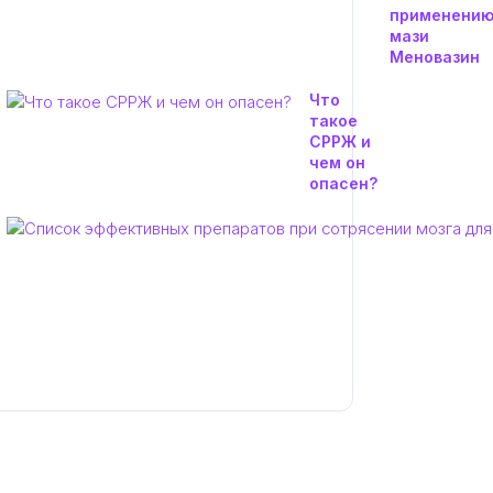
применени
мази
Меновазин
Что
такое
СРРЖ и
чем он
опасен?