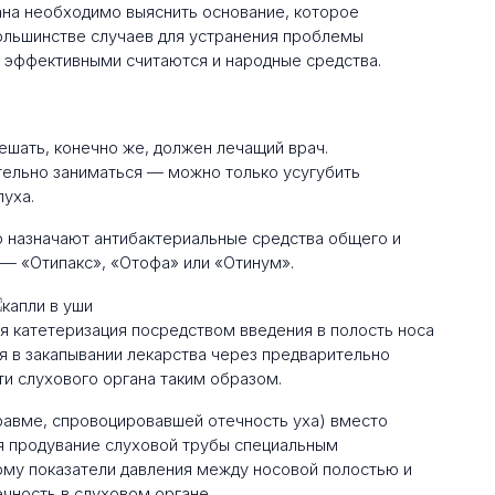
ана необходимо выяснить основание, которое
ольшинстве случаев для устранения проблемы
 эффективными считаются и народные средства.
решать, конечно же, должен лечащий врач.
ельно заниматься — можно только усугубить
луха.
 назначают антибактериальные средства общего и
и — «Отипакс», «Отофа» или «Отинум».
ся катетеризация посредством введения в полость носа
я в закапывании лекарства через предварительно
и слухового органа таким образом.
травме, спровоцировавшей отечность уха) вместо
я продувание слуховой трубы специальным
рму показатели давления между носовой полостью и
чность в слуховом органе.