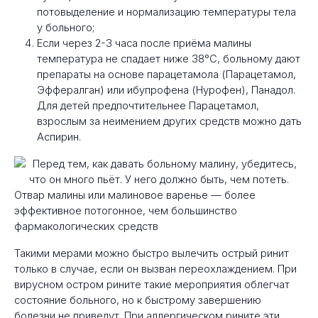
потовыделение и нормализацию температуры тела
у больного;
Если через 2-3 часа после приёма малины
температура не спадает ниже 38°С, больному дают
препараты на основе парацетамола (Парацетамол,
Эффералган) или ибупрофена (Нурофен), Панадол.
Для детей предпочтительнее Парацетамол,
взрослым за неимением других средств можно дать
Аспирин.
Отвар малины или малиновое варенье — более
эффективное потогонное, чем большинство
фармакологических средств
Такими мерами можно быстро вылечить острый ринит
только в случае, если он вызван переохлаждением. При
вирусном остром рините такие мероприятия облегчат
состояние больного, но к быстрому завершению
болезни не приведут. При аллергическом рините эти