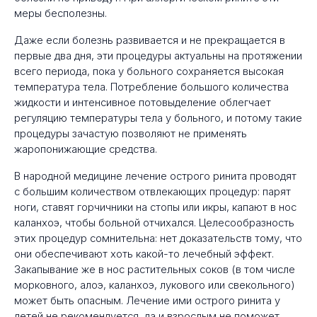
меры бесполезны.
Даже если болезнь развивается и не прекращается в
первые два дня, эти процедуры актуальны на протяжении
всего периода, пока у больного сохраняется высокая
температура тела. Потребление большого количества
жидкости и интенсивное потовыделение облегчает
регуляцию температуры тела у больного, и потому такие
процедуры зачастую позволяют не применять
жаропонижающие средства.
В народной медицине лечение острого ринита проводят
с большим количеством отвлекающих процедур: парят
ноги, ставят горчичники на стопы или икры, капают в нос
каланхоэ, чтобы больной отчихался. Целесообразность
этих процедур сомнительна: нет доказательств тому, что
они обеспечивают хоть какой-то лечебный эффект.
Закапывание же в нос растительных соков (в том числе
морковного, алоэ, каланхоэ, лукового или свекольного)
может быть опасным. Лечение ими острого ринита у
детей не рекомендуется, да и взрослым не поможет.