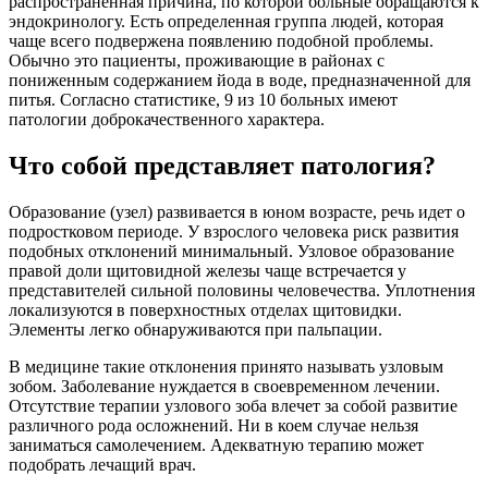
распространенная причина, по которой больные обращаются к
эндокринологу. Есть определенная группа людей, которая
чаще всего подвержена появлению подобной проблемы.
Обычно это пациенты, проживающие в районах с
пониженным содержанием йода в воде, предназначенной для
питья. Согласно статистике, 9 из 10 больных имеют
патологии доброкачественного характера.
Что собой представляет патология?
Образование (узел) развивается в юном возрасте, речь идет о
подростковом периоде. У взрослого человека риск развития
подобных отклонений минимальный. Узловое образование
правой доли щитовидной железы чаще встречается у
представителей сильной половины человечества. Уплотнения
локализуются в поверхностных отделах щитовидки.
Элементы легко обнаруживаются при пальпации.
В медицине такие отклонения принято называть узловым
зобом. Заболевание нуждается в своевременном лечении.
Отсутствие терапии узлового зоба влечет за собой развитие
различного рода осложнений. Ни в коем случае нельзя
заниматься самолечением. Адекватную терапию может
подобрать лечащий врач.