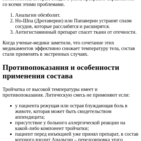
со всеми этими проблемами.
Анальгин обезболит.
Но-Шпа (Дротаверин) или Папаверин устранят спазм
сосудов, которые расслабятся и расширятся.
Антигистаминный препарат спасет ткани от отечности.
Когда ученые-медики заметили, что сочетание этих
медикаментов эффективно снижает температуру тела, состав
стали применять в экстренных случаях.
Противопоказания и особенности
применения состава
Тройчатка от высокой температуры имеет и
противопоказания. Литическую смесь не применяют если:
у пациента режущая или острая блуждающая боль в
животе, которая может быть свидетельством
аппендицита;
присутствие у больного аллергической реакции на
какой-либо компонент тройчатки;
пациент перед инъекцией уже принял препарат, в состав
которого входит Анальгин – передозировка этого