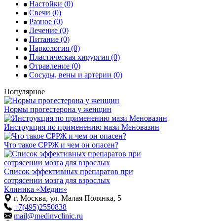
Настойки
(0)
Свечи
(0)
Разное
(0)
Лечение
(0)
Питание
(0)
Наркология
(0)
Пластическая хирургия
(0)
Отравление
(0)
Сосуды, вены и артерии
(0)
Популярное
Нормы прогестерона у женщин
Инструкция по применению мази Меновазин
Что такое СРРЖ и чем он опасен?
Список эффективных препаратов при
сотрясении мозга для взрослых
Клиника «Медин»
г. Москва, ул. Малая Полянка, 5
+7(495)2550838
mail@medinvclinic.ru