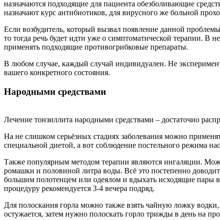
назначаются подходящие для пациента обезболивающие средств
назначают курс антибиотиков, для вирусного же больной прох
Если возбудитель, который вызвал появление данной проблемы,
то тогда речь будет идти уже о симптоматической терапии. В н
применять подходящие противогрибковые препараты.
В любом случае, каждый случай индивидуален. Не эксперимент
вашего конкретного состояния.
Народными средствами
Лечение тонзиллита народными средствами – достаточно распр
На не слишком серьёзных стадиях заболевания можно применят
специальной диетой, а вот соблюдение постельного режима нас
Также популярным методом терапии являются ингаляции. Можно
ромашки и половиной литра воды. Всё это постепенно доводитс
большим полотенцем или одеялом и вдыхать исходящие пары в
процедуру рекомендуется 3-4 вечера подряд.
Для полоскания горла можно также взять чайную ложку водки, 
остужается, затем нужно полоскать горло трижды в день на п