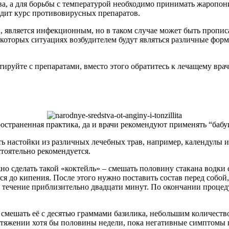
а, а для борьбы с температурой необходимо принимать жаропон
одит курс противовирусных препаратов.
 является инфекционным, но в таком случае может быть прописа
екоторых ситуациях возбудителем будут являться различные формы
ируйте с препаратами, вместо этого обратитесь к лечащему вра
остраненная практика, да и врачи рекомендуют применять “баб
ь настойки из различных лечебных трав, например, календулы 
тоятельно рекомендуется.
 сделать такой «коктейль» – смешать половину стакана водки 
я до кипения. После этого нужно поставить состав перед собой,
 течение приблизительно двадцати минут. По окончании проце
смешать её с десятью граммами базилика, небольшим количество
ротяжении хотя бы половины недели, пока негативные симптомы 