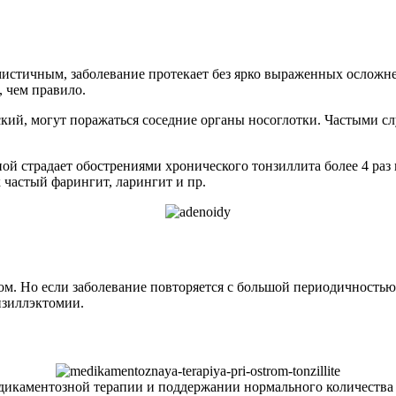
стичным, заболевание протекает без ярко выраженных осложнен
, чем правило.
кий, могут поражаться соседние органы носоглотки. Частыми с
ьной страдает обострениями хронического тонзиллита более 4 ра
 частый фарингит, ларингит и пр.
. Но если заболевание повторяется с большой периодичностью, 
нзиллэктомии.
едикаментозной терапии и поддержании нормального количества