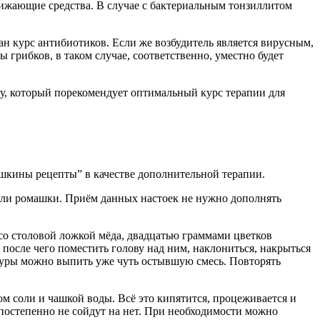
ижающие средства. В случае с бактериальным тонзиллитом
н курс антибиотиков. Если же возбудитель является вирусным,
 грибков, в таком случае, соответственно, уместно будет
чу, который порекомендует оптимальный курс терапии для
ушкины рецепты” в качестве дополнительной терапии.
или ромашки. Приём данных настоек не нужно дополнять
со столовой ложкой мёда, двадцатью граммами цветков
 после чего поместить голову над ним, наклониться, накрыться
дуры можно выпить уже чуть остывшую смесь. Повторять
м соли и чашкой воды. Всё это кипятится, процеживается и
постепенно не сойдут на нет. При необходимости можно