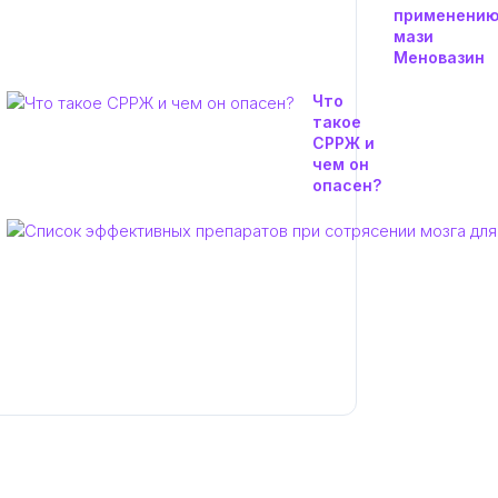
применени
мази
Меновазин
Что
такое
СРРЖ и
чем он
опасен?