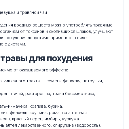
ведения вредных веществ можно употреблять травяные
 организм от токсинов и скопившихся шлаков, улучшают
ля похудения допустимо применять в виде
о с диетами.
травы для похудения
висимо от оказываемого эффекта:
о-кишечного тракта — семена фенхеля, петрушки,
рец птичий, расторопша, трава бессмертника,
ь-и-мачеха, крапива, бузина.
ник, фенхель, крушина, ромашка аптечная.
рин, красный перец, имбирь, куркума.
ь алтея лекарственного, спирулина (водоросль),