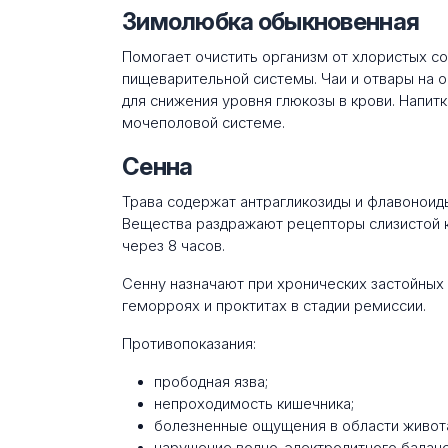
Зимолюбка обыкновенная
Помогает очистить организм от хлористых со
пищеварительной системы. Чаи и отвары на 
для снижения уровня глюкозы в крови. Напит
мочеполовой системе.
Сенна
Трава содержат антрагликозиды и флавонои
Вещества раздражают рецепторы слизистой 
через 8 часов.
Сенну назначают при хронических застойных 
геморроях и проктитах в стадии ремиссии.
Противопоказания:
прободная язва;
непроходимость кишечника;
болезненные ощущения в области живот
нарушение водно-электролитного баланс