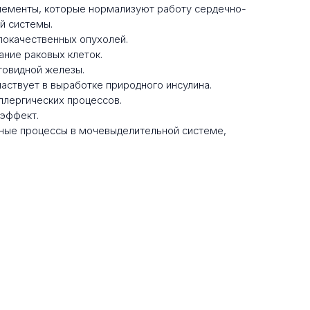
лементы, которые нормализуют работу сердечно-
й системы.
локачественных опухолей.
ние раковых клеток.
товидной железы.
аствует в выработке природного инсулина.
ллергических процессов.
 эффект.
ьные процессы в мочевыделительной системе,