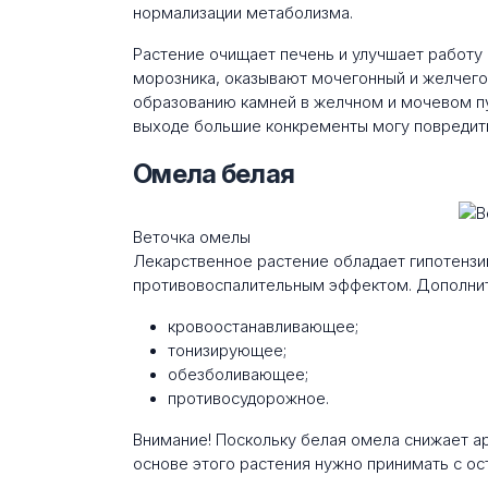
нормализации метаболизма.
Растение очищает печень и улучшает работу 
морозника, оказывают мочегонный и желчег
образованию камней в желчном и мочевом пу
выходе большие конкременты могу повредить
Омела белая
Веточка омелы
Лекарственное растение обладает гипотенз
противовоспалительным эффектом. Дополнит
кровоостанавливающее;
тонизирующее;
обезболивающее;
противосудорожное.
Внимание! Поскольку белая омела снижает а
основе этого растения нужно принимать с о