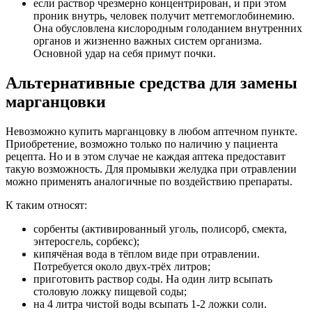
если раствор чрезмерно концентрирован, и при этом
проник внутрь, человек получит метгемоглобинемию.
Она обусловлена кислородным голоданием внутренних
органов и жизненно важных систем организма.
Основной удар на себя примут почки.
Альтернативные средства для замены
марганцовки
Невозможно купить марганцовку в любом аптечном пункте.
Приобретение, возможно только по наличию у пациента
рецепта. Но и в этом случае не каждая аптека предоставит
такую возможность. Для промывки желудка при отравлении
можно применять аналогичные по воздействию препараты.
К таким относят:
сорбенты (активированный уголь, полисорб, смекта,
энтеросгель, сорбекс);
кипячёная вода в тёплом виде при отравлении.
Потребуется около двух-трёх литров;
приготовить раствор соды. На один литр всыпать
столовую ложку пищевой соды;
на 4 литра чистой воды всыпать 1-2 ложки соли.