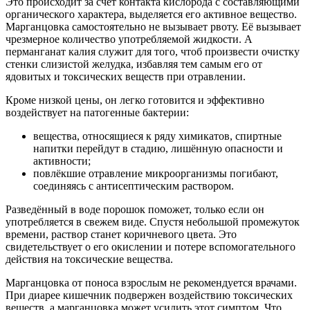
Это происходит за счёт контакта кислорода с составляющими
органического характера, выделяется его активное вещество.
Марганцовка самостоятельно не вызывает рвоту. Её вызывает
чрезмерное количество употребляемой жидкости. А
перманганат калия служит для того, чтоб произвести очистку
стенки слизистой желудка, избавляя тем самым его от
ядовитых и токсических веществ при отравлении.
Кроме низкой цены, он легко готовится и эффективно
воздействует на патогенные бактерии:
вещества, относящиеся к ряду химикатов, спиртные
напитки перейдут в стадию, лишённую опасности и
активности;
повлёкшие отравление микроорганизмы погибают,
соединяясь с антисептическим раствором.
Разведённый в воде порошок поможет, только если он
употребляется в свежем виде. Спустя небольшой промежуток
времени, раствор станет коричневого цвета. Это
свидетельствует о его окислении и потере вспомогательного
действия на токсические вещества.
Марганцовка от поноса взрослым не рекомендуется врачами.
При диарее кишечник подвержен воздействию токсических
веществ, а марганцовка может усилить этот симптом. Что