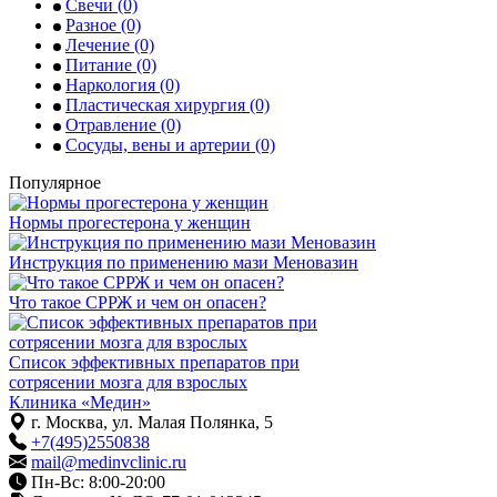
Свечи
(0)
Разное
(0)
Лечение
(0)
Питание
(0)
Наркология
(0)
Пластическая хирургия
(0)
Отравление
(0)
Сосуды, вены и артерии
(0)
Популярное
Нормы прогестерона у женщин
Инструкция по применению мази Меновазин
Что такое СРРЖ и чем он опасен?
Список эффективных препаратов при
сотрясении мозга для взрослых
Клиника «Медин»
г. Москва, ул. Малая Полянка, 5
+7(495)2550838
mail@medinvclinic.ru
Пн-Вс: 8:00-20:00