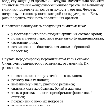
воде, служащей для промывки желудка, моментально обожжёт
слизистые стенки желудочно-кишечного тракта. Не меньшему
влиянию подвергнется ротовая полость, гортань. Человек
почувствует тошноту, после которой последует рвота. Есть
риск получить отёчность поражённых органов.
В практике наблюдалась следующая симптоматика:
у пострадавшего происходит нарушения состава крови;
почки и печень перестают нормально функционировать;
состояние шока;
возникновение болезней, связанных с брюшной
полостью;
Спутать передозировку перманганатом калия сложно.
Симптомы отличаются от остальных отравлений. Их
распознают:
по возникновению утяжелённого дыхания;
резкому началу поноса;
внезапному началу рвотного рефлекса;
сильных схваткообразных болей в желудке;
язык и ротовая полость приобретают фиолетовый
оттенок;
покраснению кожных покровов;
возникновению судорог;