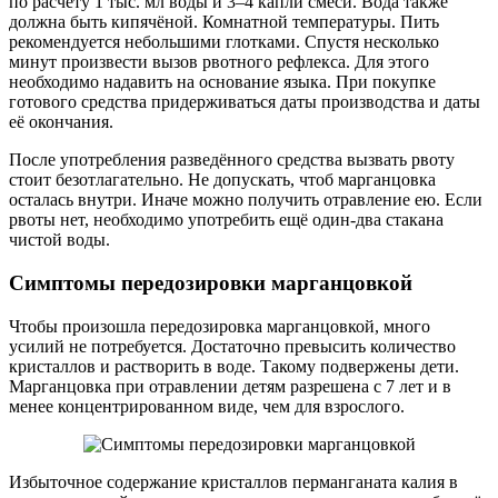
по расчёту 1 тыс. мл воды и 3–4 капли смеси. Вода также
должна быть кипячёной. Комнатной температуры. Пить
рекомендуется небольшими глотками. Спустя несколько
минут произвести вызов рвотного рефлекса. Для этого
необходимо надавить на основание языка. При покупке
готового средства придерживаться даты производства и даты
её окончания.
После употребления разведённого средства вызвать рвоту
стоит безотлагательно. Не допускать, чтоб марганцовка
осталась внутри. Иначе можно получить отравление ею. Если
рвоты нет, необходимо употребить ещё один-два стакана
чистой воды.
Симптомы передозировки марганцовкой
Чтобы произошла передозировка марганцовкой, много
усилий не потребуется. Достаточно превысить количество
кристаллов и растворить в воде. Такому подвержены дети.
Марганцовка при отравлении детям разрешена с 7 лет и в
менее концентрированном виде, чем для взрослого.
Избыточное содержание кристаллов перманганата калия в