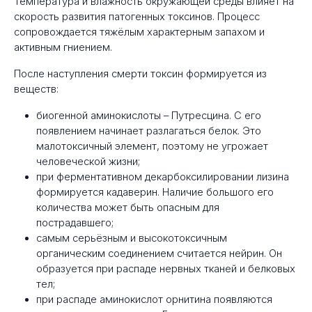
Температура и влажность окружающей среды влияет на
скорость развития патогенных токсинов. Процесс
сопровождается тяжёлым характерным запахом и
активным гниением.
После наступления смерти токсин формируется из
веществ:
биогенной аминокислоты – Путресцина. С его
появлением начинает разлагаться белок. Это
малотоксичный элемент, поэтому не угрожает
человеческой жизни;
при ферментативном декарбоксилировании лизина
формируется кадаверин. Наличие большого его
количества может быть опасным для
пострадавшего;
самым серьёзным и высокотоксичным
органическим соединением считается нейрин. Он
образуется при распаде нервных тканей и белковых
тел;
при распаде аминокислот орнитина появляются