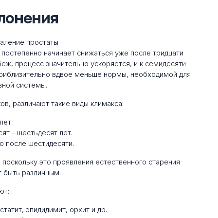
лонения
 постепенно начинает снижаться уже после тридцати
убеж, процесс значительно ускоряется, и к семидесяти –
приблизительно вдвое меньше нормы, необходимой для
вной системы.
ов, различают такие виды климакса:
лет.
ят – шестьдесят лет.
о после шестидесяти.
 поскольку это проявления естественного старения
т быть различным.
ют:
атит, эпидидимит, орхит и др.