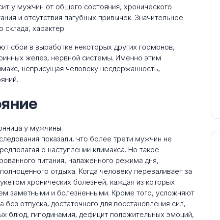
ит у мужчин от общего состояния, хронического
тания и отсутствия пагубных привычек. Значительное
 склада, характер.
т сбои в выработке некоторых других гормонов,
кринных желез, нервной системы. Именно этим
имакс, неприсущая человеку несдержанность,
яний.
ояние
следования показали, что более трети мужчин не
едполагая о наступлении климакса. Но такое
рованного питания, налаженного режима дня,
полноценного отдыха. Когда человеку переваливает за
букетом хронических болезней, каждая из которых
ем заметными и болезненными. Кроме того, усложняют
 без отпуска, достаточного для восстановления сил,
ых блюд, гиподинамия, дефицит положительных эмоций,