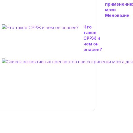
применени
мази
Меновазин
Что
такое
СРРЖ и
чем он
опасен?