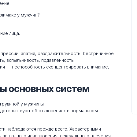
ение.
климакс у мужчин?
ние лица.
рессии, апатия, раздражительность, беспричинное
ь, вспыльчивость, подавленность.
ия — неспособность сконцентрировать внимание,
ны основных систем
видетельствуют об отклонениях в нормальном
сти наблюдаются прежде всего. Характерными
 до полного исчезновения, сексуального влечения,