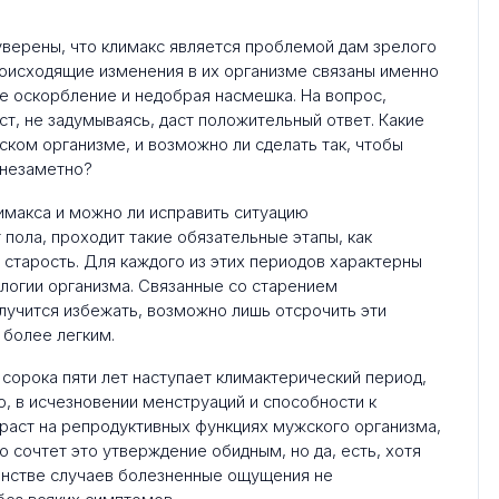
уверены, что климакс является проблемой дам зрелого
роисходящие изменения в их организме связаны именно
е оскорбление и недобрая насмешка. На вопрос,
ст, не задумываясь, даст положительный ответ. Какие
ком организме, и возможно ли сделать так, чтобы
 незаметно?
 пола, проходит такие обязательные этапы, как
 старость. Для каждого из этих периодов характерны
логии организма. Связанные со старением
лучится избежать, возможно лишь отсрочить эти
 более легким.
 сорока пяти лет наступает климактерический период,
, в исчезновении менструаций и способности к
раст на репродуктивных функциях мужского организма,
о сочтет это утверждение обидным, но да, есть, хотя
шинстве случаев болезненные ощущения не