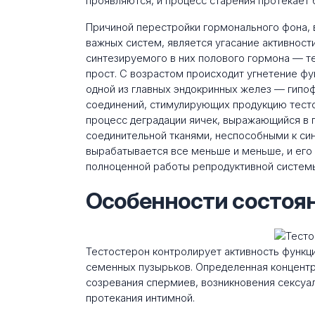
проявляются, и процесс старения протекает 
Причиной перестройки гормонального фона,
важных систем, является угасание активнос
синтезируемого в них полового гормона — т
прост. С возрастом происходит угнетение фу
одной из главных эндокринных желез — гипо
соединений, стимулирующих продукцию тестос
процесс деградации яичек, выражающийся в 
соединительной тканями, неспособными к син
вырабатывается все меньше и меньше, и его 
полноценной работы репродуктивной систем
Особенности состоя
Тестостерон контролирует активность функци
семенных пузырьков. Определенная концентр
созревания спермиев, возникновения сексуал
протекания интимной.