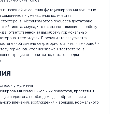
без всяких симптомов.
 вызывающей изменения функционирования жизненно
ти семенников и уменьшение количества
естостерона. Механизм этого процесса достаточно
нкций гипоталамуса, что оказывает влияние на работу
физа, ответственной за выработку гормональных
терона в тестикулах. В результате запускается
постепенной замене секреторного эпителия жировой и
тезу гормонов. Итог неизбежен: тестостерона
концентрации становится недостаточно для
ы.
ния
онирования семенников и их придатков, простаты и
ация андрогена необходима для образования и
ьного влечения, возбуждения и эрекции, нормального