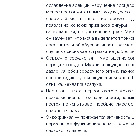
ослабление эрекции, нарушение процесс
менее продолжительным, эякуляция соп
спермы. Заметны и внешние перемены: др
появление женских признаков фигуры — 
гинекомастия, т.е. увеличение груди. М
он замечает, что моча выделяется тонко
соединительной обусловливает чрезмерн
случаях основывается развитие доброка
Сердечно-сосудистая — уменьшение сод
сердца и сосудов. Мужчина ощущает гол
давления, сбои сердечного ритма, тахик
сопровождающуюся ощущением жара. Такж
одышка, нехватка воздуха.
Нервная — в этот период часто отмечае
психоэмоциональной лабильности, повы
постоянно испытывает необъяснимое бесп
снижается память.
Эндокринная — понижается активность щ
нормальном функционировании поджелуд
сахарного диабета.