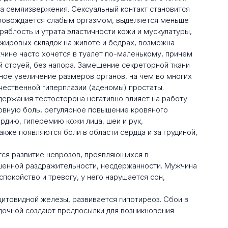
а семяизвержения. Сексуальный контакт становится
ровождается слабым оргазмом, выделяется меньше
яблость и утрата эластичности кожи и мускулатуры,
жировых складок на животе и бедрах, возможна
ужчине часто хочется в туалет по-маленькому, причем
й струей, без напора. Замещение секреторной ткани
ое увеличение размеров органов, на чем во многих
чественной гиперплазии (аденомы) простаты.
ержания тестостерона негативно влияет на работу
овную боль, регулярное повышение кровяного
ардию, гиперемию кожи лица, шеи и рук,
е появляются боли в области сердца и за грудиной,
тся развитие неврозов, проявляющихся в
шенной раздражительности, несдержанности. Мужчина
окойство и тревогу, у него нарушается сон,
итовидной железы, развивается гипотиреоз. Сбои в
очной создают предпосылки для возникновения