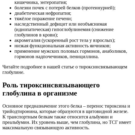
кишечника, энтеропатия;
болезни почек с потерей белков (протеинурией);
диабетическая нефропатия;
тяжёлое поражение печени;
наследственный дефицит или необъяснимая
(идиопатическая) гипоглобулинемия (снижение
глобулинов в крови);
акромегалия (ускоренный рост тела у взрослых);
низкая функциональная активность яичников;
применение мужских половых гормонов, анаболиков,
гормонов надпочечников, пенициллина.
Читайте подробнее в нашей статье о тироксинсвязывающем
глобулине.
Роль тироксинсвязывающего
глобулина в организме
Основное предназначение этого белка – перенос тироксина и
трийодтиронина, которые образуются в щитовидной железе.
К транспортным белкам также относится альбумин и
преальбумин. Их уровень выше, чем глобулина, но ТСГ имеет
максимальную связывающую активность.