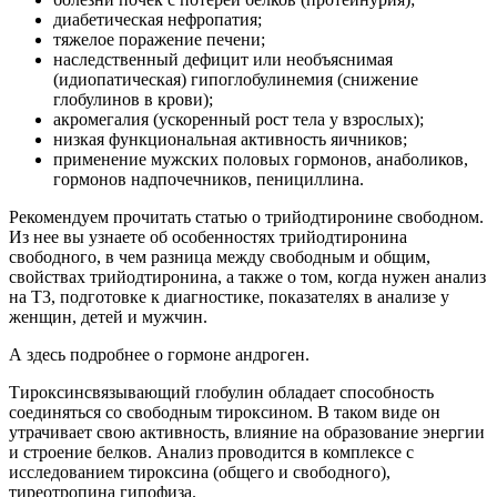
диабетическая нефропатия;
тяжелое поражение печени;
наследственный дефицит или необъяснимая
(идиопатическая) гипоглобулинемия (снижение
глобулинов в крови);
акромегалия (ускоренный рост тела у взрослых);
низкая функциональная активность яичников;
применение мужских половых гормонов, анаболиков,
гормонов надпочечников, пенициллина.
Рекомендуем прочитать статью о трийодтиронине свободном.
Из нее вы узнаете об особенностях трийодтиронина
свободного, в чем разница между свободным и общим,
свойствах трийодтиронина, а также о том, когда нужен анализ
на Т3, подготовке к диагностике, показателях в анализе у
женщин, детей и мужчин.
А здесь подробнее о гормоне андроген.
Тироксинсвязывающий глобулин обладает способность
соединяться со свободным тироксином. В таком виде он
утрачивает свою активность, влияние на образование энергии
и строение белков. Анализ проводится в комплексе с
исследованием тироксина (общего и свободного),
тиреотропина гипофиза.