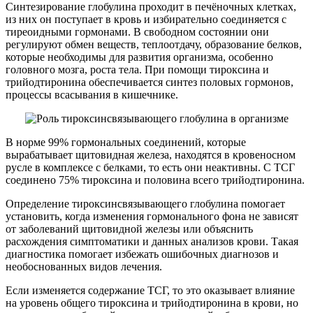
Синтезирование глобулина проходит в печёночных клетках,
из них он поступает в кровь и избирательно соединяется с
тиреоидными гормонами. В свободном состоянии они
регулируют обмен веществ, теплоотдачу, образование белков,
которые необходимы для развития организма, особенно
головного мозга, роста тела. При помощи тироксина и
трийодтиронина обеспечивается синтез половых гормонов,
процессы всасывания в кишечнике.
В норме 99% гормональных соединений, которые
вырабатывает щитовидная железа, находятся в кровеносном
русле в комплексе с белками, то есть они неактивны. С ТСГ
соединено 75% тироксина и половина всего трийодтиронина.
Определение тироксинсвязывающего глобулина помогает
установить, когда изменения гормонального фона не зависят
от заболеваний щитовидной железы или объяснить
расхождения симптоматики и данных анализов крови. Такая
диагностика помогает избежать ошибочных диагнозов и
необоснованных видов лечения.
Если изменяется содержание ТСГ, то это оказывает влияние
на уровень общего тироксина и трийодтиронина в крови, но