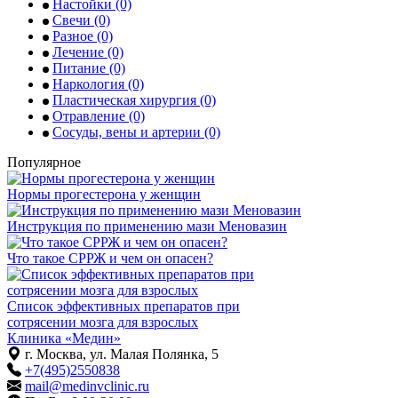
Настойки
(0)
Свечи
(0)
Разное
(0)
Лечение
(0)
Питание
(0)
Наркология
(0)
Пластическая хирургия
(0)
Отравление
(0)
Сосуды, вены и артерии
(0)
Популярное
Нормы прогестерона у женщин
Инструкция по применению мази Меновазин
Что такое СРРЖ и чем он опасен?
Список эффективных препаратов при
сотрясении мозга для взрослых
Клиника «Медин»
г. Москва, ул. Малая Полянка, 5
+7(495)2550838
mail@medinvclinic.ru