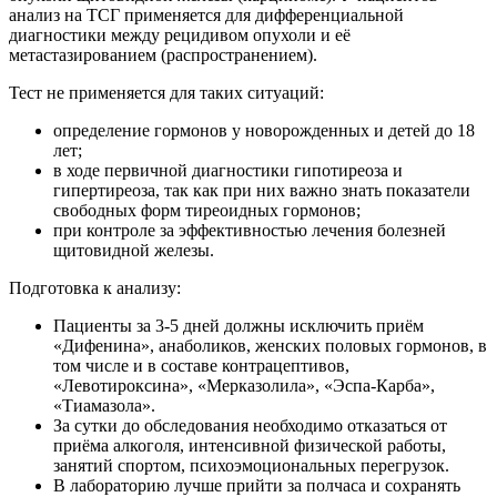
анализ на ТСГ применяется для дифференциальной
диагностики между рецидивом опухоли и её
метастазированием (распространением).
Тест не применяется для таких ситуаций:
определение гормонов у новорожденных и детей до 18
лет;
в ходе первичной диагностики гипотиреоза и
гипертиреоза, так как при них важно знать показатели
свободных форм тиреоидных гормонов;
при контроле за эффективностью лечения болезней
щитовидной железы.
Подготовка к анализу:
Пациенты за 3-5 дней должны исключить приём
«Дифенина», анаболиков, женских половых гормонов, в
том числе и в составе контрацептивов,
«Левотироксина», «Мерказолила», «Эспа-Карба»,
«Тиамазола».
За сутки до обследования необходимо отказаться от
приёма алкоголя, интенсивной физической работы,
занятий спортом, психоэмоциональных перегрузок.
В лабораторию лучше прийти за полчаса и сохранять