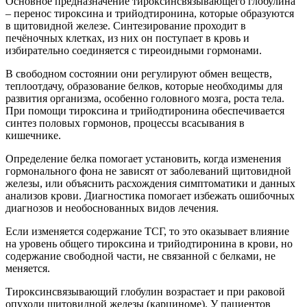
Основное предназначение тироксинсвязывающего глобулина
– перенос тироксина и трийодтиронина, которые образуются
в щитовидной железе. Синтезирование проходит в
печёночных клетках, из них он поступает в кровь и
избирательно соединяется с тиреоидными гормонами.
В свободном состоянии они регулируют обмен веществ,
теплоотдачу, образование белков, которые необходимы для
развития организма, особенно головного мозга, роста тела.
При помощи тироксина и трийодтиронина обеспечивается
синтез половых гормонов, процессы всасывания в
кишечнике.
Определение белка помогает установить, когда изменения
гормонального фона не зависят от заболеваний щитовидной
железы, или объяснить расхождения симптоматики и данных
анализов крови. Диагностика помогает избежать ошибочных
диагнозов и необоснованных видов лечения.
Если изменяется содержание ТСГ, то это оказывает влияние
на уровень общего тироксина и трийодтиронина в крови, но
содержание свободной части, не связанной с белками, не
меняется.
Тироксинсвязывающий глобулин возрастает и при раковой
опухоли щитовидной железы (карциноме). У пациентов