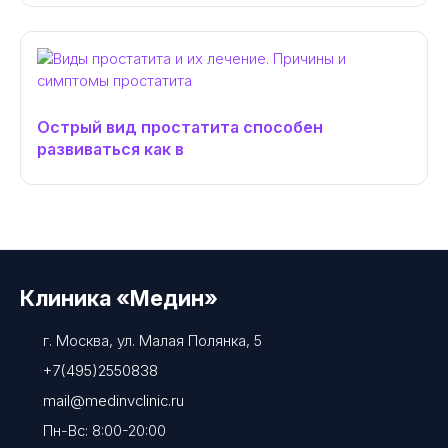
Острый вид простатита способен
развиваться как в
Клиника «Медин»
г. Москва, ул. Малая Полянка, 5
+7(495)2550838
mail@medinvclinic.ru
Пн-Вс: 8:00-20:00